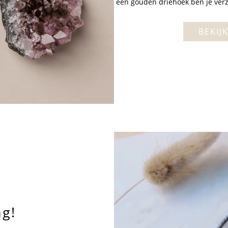
een gouden driehoek ben je verzek
BEKIJ
g!