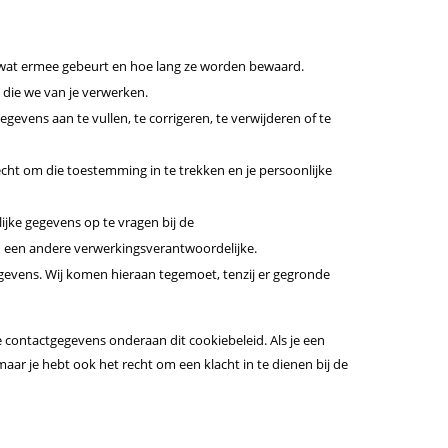
s
m
e
y
d
e
r
t
s
r
s
 wat ermee gebeurt en hoe lang ze worden bewaard.
i
e
c
e
 die we van je verwerken.
c
n
e
n
gegevens aan te vullen, te corrigeren, te verwijderen of te
s
s
-
e
p
echt om die toestemming in te trekken en je persoonlijke
i
x
ijke gegevens op te vragen bij de
e
n een andere verwerkingsverantwoordelijke.
l
gevens. Wij komen hieraan tegemoet, tenzij er gegronde
-
m
 contactgegevens onderaan dit cookiebeleid. Als je een
a
ar je hebt ook het recht om een klacht in te dienen bij de
n
a
g