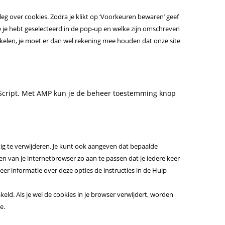
r
r
o
e
v
s
t
s
m
l
o
c
r
o
n
n
c
e
g
y
i
e
t
e
eg over cookies. Zodra je klikt op ‘Voorkeuren bewaren’ geef
p
e
o
e
v
s
t
s
e
s
l
o
c
r
o
n
 je hebt geselecteerd in de pop-up en welke zijn omschreven
-
g
p
i
e
t
e
s
e
u
e
v
s
t
hakelen, je moet er dan wel rekening mee houden dat onze site
f
l
a
c
r
o
n
-
t
f
i
e
t
o
e
y
e
v
s
t
r
u
a
c
r
o
n
-
p
c
i
e
t
e
b
c
e
v
s
t
m
a
o
c
r
o
c
e
e
g
i
e
aScript. Met AMP kun je de beheer toestemming knop
s
a
l
m
e
v
s
a
b
o
c
r
p
p
g
i
e
p
o
o
e
v
s
l
o
c
r
t
o
g
g
i
i
o
e
v
c
k
l
o
c
ig te verwijderen. Je kunt ook aangeven dat bepaalde
a
g
w
i
h
e
o
e
n van je internetbrowser zo aan te passen dat je iedere keer
n
l
o
c
a
-
g
p
er informatie over deze opties de instructies in de Hulp
z
e
o
e
a
l
h
-
c
d
akeld. Als je wel de cookies in je browser verwijdert, worden
n
e
p
a
o
i
e.
a
-
d
m
v
l
a