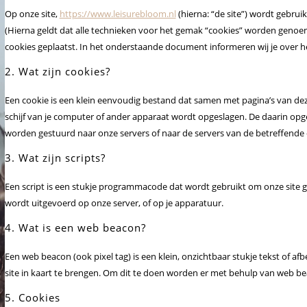
Op onze site,
https://www.leisurebloom.nl
(hierna: “de site”) wordt gebr
(Hierna geldt dat alle technieken voor het gemak “cookies” worden genoem
cookies geplaatst. In het onderstaande document informeren wij je over he
2. Wat zijn cookies?
Een cookie is een klein eenvoudig bestand dat samen met pagina’s van de
schijf van je computer of ander apparaat wordt opgeslagen. De daarin opg
worden gestuurd naar onze servers of naar de servers van de betreffende 
3. Wat zijn scripts?
Een script is een stukje programmacode dat wordt gebruikt om onze site g
wordt uitgevoerd op onze server, of op je apparatuur.
4. Wat is een web beacon?
Een web beacon (ook pixel tag) is een klein, onzichtbaar stukje tekst of a
site in kaart te brengen. Om dit te doen worden er met behulp van web be
5. Cookies