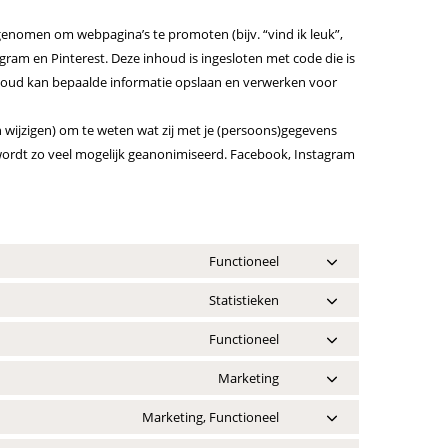
enomen om webpagina’s te promoten (bijv. “vind ik leuk”,
tagram en Pinterest. Deze inhoud is ingesloten met code die is
nhoud kan bepaalde informatie opslaan en verwerken voor
 wijzigen) om te weten wat zij met je (persoons)gegevens
, wordt zo veel mogelijk geanonimiseerd. Facebook, Instagram
Functioneel
C
o
Statistieken
C
n
o
Functioneel
s
C
n
e
o
Marketing
s
C
n
n
e
o
Marketing, Functioneel
t
s
C
n
n