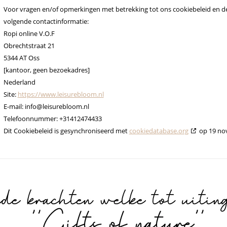
Voor vragen en/of opmerkingen met betrekking tot ons cookiebeleid en de
volgende contactinformatie:
Ropi online V.O.F
Obrechtstraat 21
5344 AT Oss
[kantoor, geen bezoekadres]
Nederland
Site:
https://www.leisurebloom.nl
E-mail:
info@
leisurebloom.nl
Telefoonnummer: +31412474433
Dit Cookiebeleid is gesynchroniseerd met
cookiedatabase.org
op 19 no