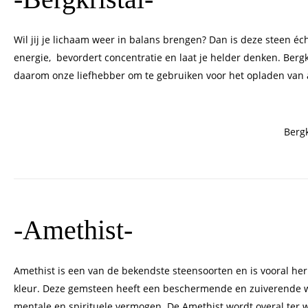
Wil jij je lichaam weer in balans brengen? Dan is deze steen éc
energie, bevordert concentratie en laat je helder denken. Bergk
daarom onze liefhebber om te gebruiken voor het opladen van
Bergk
-Amethist-
Amethist is een van de bekendste steensoorten en is vooral he
kleur. Deze gemsteen heeft een beschermende en zuiverende we
mentale en spirituele vermogen. De Amethist wordt overal ter 