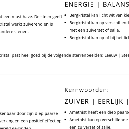
ENERGIE | BALAN
Bergkristal kan licht wit van kl
ht een must have. De steen geeft
Bergkristal kan op verschille
ristal werkt zuiverend en is
met een zuiverset of salie.
 andere stenen.
Bergkristal kan op of bij het 
ristal past heel goed bij de volgende sterrenbeelden: Leeuw | St
Kernwoorden:
ZUIVER | EERLIJK 
Amethist heeft een diep paarse
rkenbaar door zijn diep paarse
Amethist kan op verschillende
rking en een positief effect op
een zuiverset of salie.
wereld gevonden.